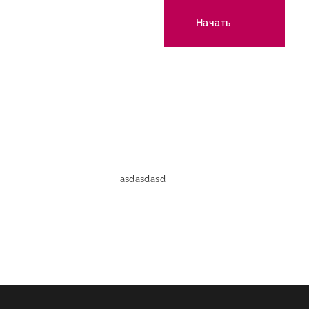
Начать
asdasdasd