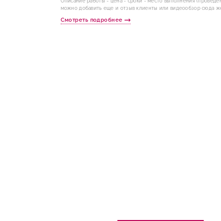
Описание работы - цена - сроки - место выполнения (проведе
можно добавить еще и отзыв клиенты или видеообзор сюда ж
Смотреть подробнее
Рассчитайте стоим
потолка в калькуля