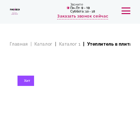
Звоните
Пн-Пт:
9 - 19
Cуббота :10 - 18
Заказать звонок сейчас
Главная
Каталог
Каталог 1
Утеплитель в плитах
ГЛАВНАЯ СТРАНИЦА
НАШИ РАБОТЫ
ОТЗЫВЫ
Хит
КОНТАКТЫ