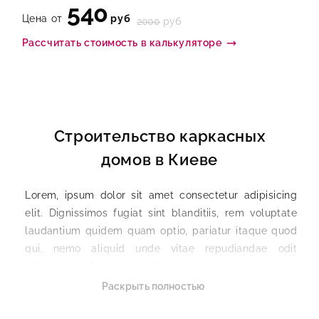
540
Цена от
руб
2000
руб
Рассчитать стоимость в калькуляторе
Строительство каркасных
домов в Киеве
Lorem, ipsum dolor sit amet consectetur adipisicing
elit. Dignissimos fugiat sint blanditiis, rem voluptate
laudantium quidem quam optio, pariatur itaque quod
qui, nemo aliquid unde vitae repudiandae odit
voluptas id commodi exercitationem magni
numquam? Mollitia asperiores illum ratione vero quo
Раскрыть полностью
possimus illo necessitatibus rem doloribus ad