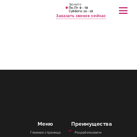
Звоните
Пн-Пт:
9 - 19
Cуббота :10 - 18
Заказать звонок сейчас
ГЛАВНАЯ СТРАНИЦА
НАШИ РАБОТЫ
ОТЗЫВЫ
КОНТАКТЫ
Меню
Преимущества
Главная страница
Разрабатываем